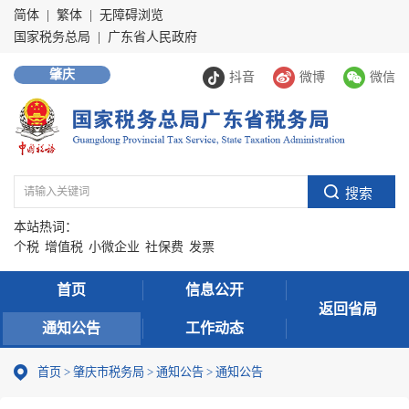
简体
|
繁体
|
无障碍浏览
国家税务总局
|
广东省人民政府
肇庆
抖音
微博
微信
本站热词：
个税
增值税
小微企业
社保费
发票
首页
信息公开
返回省局
通知公告
工作动态
首页
>
肇庆市税务局
>
通知公告
>
通知公告