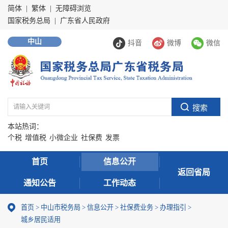
简体
|
繁体
|
无障碍浏览
国家税务总局
|
广东省人民政府
中山
抖音
微博
微信
本站热词：
个税
增值税
小微企业
社保费
发票
首页
信息公开
返回省局
通知公告
工作动态
首页
>
中山市税务局
>
信息公开
>
社保费业务
>
办理指引
>
城乡居民适用