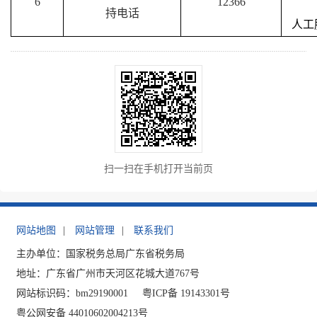
6
12366
持电话
人工服
扫一扫在手机打开当前页
网站地图
|
网站管理
|
联系我们
主办单位：国家税务总局广东省税务局
地址：广东省广州市天河区花城大道767号
网站标识码：bm29190001
粤ICP备 19143301号
粤公网安备 44010602004213号