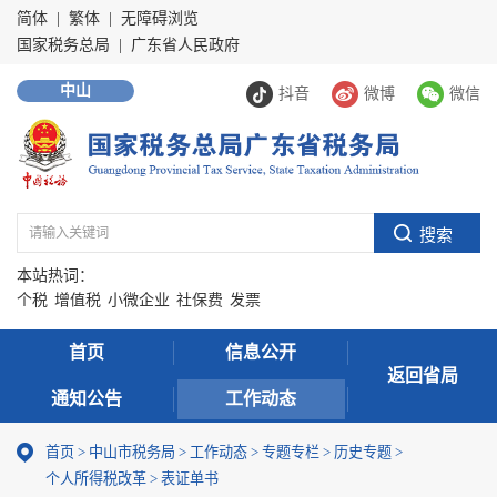
简体
|
繁体
|
无障碍浏览
国家税务总局
|
广东省人民政府
中山
抖音
微博
微信
本站热词：
个税
增值税
小微企业
社保费
发票
首页
信息公开
返回省局
通知公告
工作动态
首页
>
中山市税务局
>
工作动态
>
专题专栏
>
历史专题
>
个人所得税改革
>
表证单书