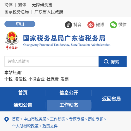
简体
|
繁体
|
无障碍浏览
国家税务总局
|
广东省人民政府
中山
抖音
微博
微信
本站热词：
个税
增值税
小微企业
社保费
发票
首页
信息公开
返回省局
通知公告
工作动态
首页
>
中山市税务局
>
工作动态
>
专题专栏
>
历史专题
>
个人所得税改革
>
政策文件