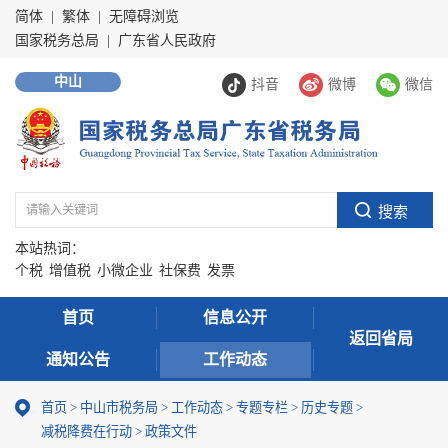
简体
|
繁体
|
无障碍浏览
国家税务总局
|
广东省人民政府
中山
抖音
微博
微信
本站热词：
个税
增值税
小微企业
社保费
发票
首页
信息公开
返回省局
通知公告
工作动态
首页
>
中山市税务局
>
工作动态
>
专题专栏
>
历史专题
>
减税降费在行动
>
政策文件