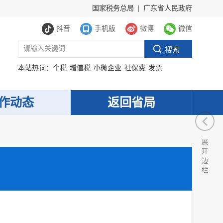
国家税务总局
|
广东省人民政府
抖音
手机版
微博
微信
本站热词：
个税
增值税
小微企业
社保费
发票
作动态
返回省局
展
开
边
栏