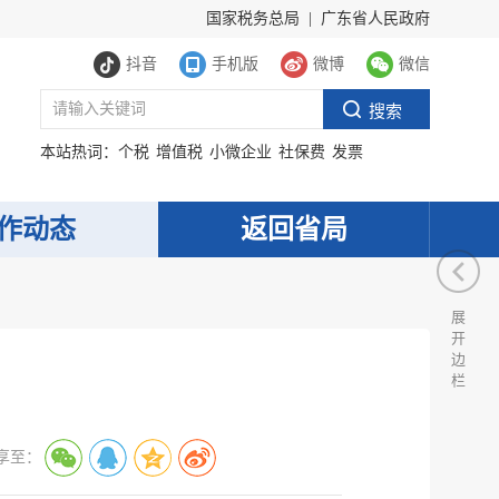
国家税务总局
|
广东省人民政府
抖音
手机版
微博
微信
本站热词：
个税
增值税
小微企业
社保费
发票
作动态
返回省局
展
开
边
栏
享至：