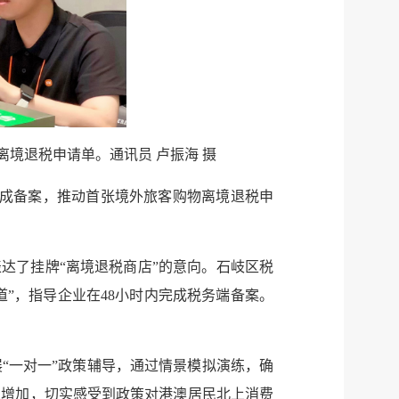
服务网
政务
执
公
法
示
税务局
电子
请找我
有问题
境退税申请单。通讯员 卢振海 摄
完成备案，推动首张境外旅客购物离境退税申
微信
微博
新浪
达了挂牌“离境退税商店”的意向。石岐区税
传递
政声
道”，指导企业在48小时内完成税务端备案。
建议
网站
“一对一”政策辅导，通过情景模拟演练，确
显增加，切实感受到政策对港澳居民北上消费