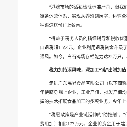
“港澳市场的活猪检验标准严苛，但我
链条运营体系，实现从养殖到屠宰、运输全程
种渠道送“鲜”上餐桌。
“得益于税务人员的精细辅导和税收优
口退税超1.5亿元，企业利用退税资金升
通风。如今，白石鸡场存栏能力达25万只，
税力加持添风味，深加工“链”出附加值
走进广东民昇食品有限公司（以下简称
年便跻身规上企业，工业产值、批发产值均
握的技术拓展食品加工的多项业务，今年上
“税惠政策是产业链延伸的‘助推剂’。
费用加计扣除177万元。企业将资金用于