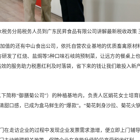
众税务分局税务人员到广东民昇食品有限公司讲解最新税收政策 
附加值的还有中山食出公司，依托自营农业基地的优质畜禽原材
方研发了红烧、盐焗等5种口味石岐鸽预制菜，让远方的餐桌上
高效的服务助力税惠红利及时落袋，省下来的钱让我们敢投入新产
下简称“御膳菊公司”）的种植基地内，负责人区娟花女士培
清甜口感，已成为盒马鲜生的“爆款”。“菊花刺身沙拉、菊花火
部门在走访企业的过程中发现企业发票需求激增，便立即上门辅