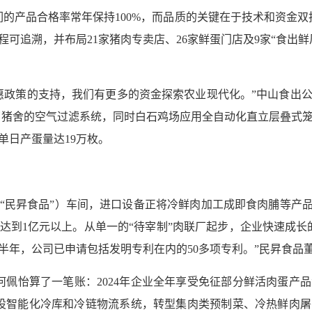
们的产品合格率常年保持100%，而品质的关键在于技术和资金双
可追溯，并布局21家猪肉专卖店、26家鲜蛋门店及9家“食出
惠政策的支持，我们有更多的资金探索农业现代化。”中山食出公司
级了猪舍的空气过滤系统，同时白石鸡场应用全自动化直立层叠式笼
单日产蛋量达19万枚。
“民昇食品”）车间，进口设备正将冷鲜肉加工成即食肉脯等产品
达到1亿元以上。从单一的“待宰制”肉联厂起步，企业快速成长
半年，公司已申请包括发明专利在内的50多项专利。”民昇食品
”何佩怡算了一笔账：2024年企业全年享受免征部分鲜活肉蛋产
建设智能化冷库和冷链物流系统，转型集肉类预制菜、冷热鲜肉