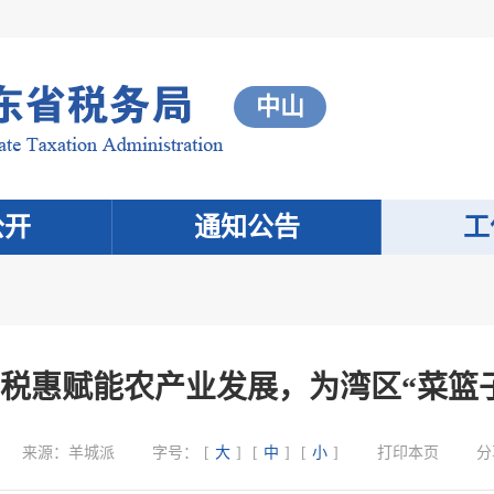
中山
公开
通知公告
工
税惠赋能农产业发展，为湾区“菜篮
来源：
羊城派
字号：
[
大
]
[
中
]
[
小
]
打印本页
分