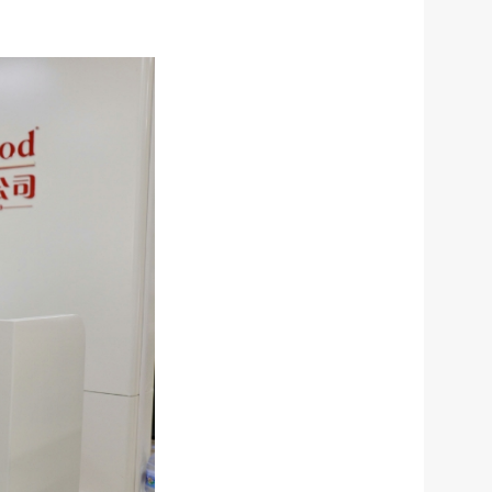
服务网
政务
执
公
法
示
税务局
电子
请找我
有问题
微信
微博
新浪
传递
政声
建议
网站