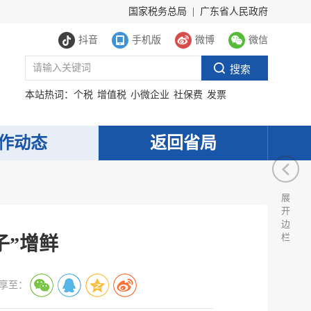
国家税务总局
|
广东省人民政府
抖音
手机版
微博
微信
本站热词：
个税
增值税
小微企业
社保费
发票
作动态
返回省局
展
开
边
栏
子”增鲜
享至：