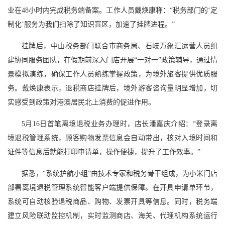
业在48小时内完成税务端备案。工作人员戴焕康称：“税务部门的‘定
制化’服务为我们扫除了知识盲区，加速了挂牌进程。”
挂牌后，中山税务部门联合市商务局、石岐万象汇运营人员组
建协同服务团队，在假期前深入门店开展“一对一”政策辅导，通过情
景模拟演练，确保工作人员熟练掌握政策，为境外旅客提供优质服
务。戴焕康表示，退税商店挂牌后，境外游客咨询量明显增加，切
实感受到政策对港澳居民北上消费的促进作用。
5月16日首笔离境退税业务办理时，店长潘嘉庆介绍：“登录离
境退税管理系统，顾客购物发票信息会自动带出，核对入境时间和
证件等信息后就能打印申请单，操作便捷，提升了工作效率。”
据悉，“系统护航小组”由技术专家和税务骨干组成，为小米门店
部署离境退税管理系统智能客户端提供保障。在开具申请单环节，
系统可自动核验退税商品、购物、发票开具等信息。同时，税务端
建立风险联动监控机制，实时监测商店、海关、代理机构系统运行