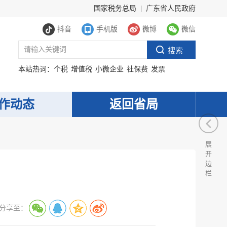
国家税务总局
|
广东省人民政府
抖音
手机版
微博
微信
本站热词：
个税
增值税
小微企业
社保费
发票
作动态
返回省局
展
开
边
栏
分享至：