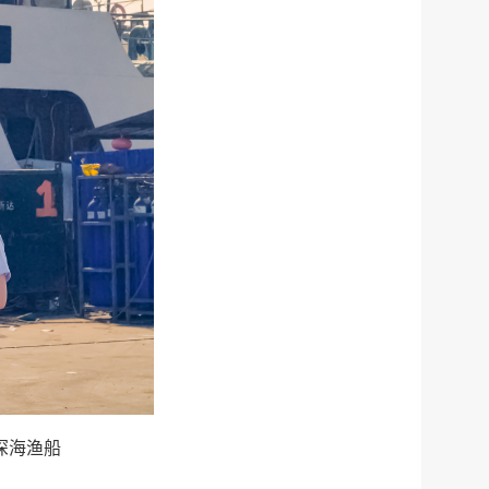
执
公
法
示
税务局
电子
请找我
有问题
微信
微博
新浪
传递
政声
建议
网站
深海渔船