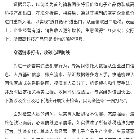
证据显示，以沈某为首的骗税团伙将低价值电子产品伪装成高
科技产品出口，在境外拆装、换装后，通过其控制的空壳企业低价
进口重新入境，以实现“道具循环”进出口，从而骗取出口退税。表面
上，企业经营有道，销售收入逐年增长，生意做得红红火火；实际
上，所谓高科技产品只是虚构的骗税道具。
穿透链条打击，攻破心理防线
为进一步查实违法犯罪行为，专案组依托大数据从企业出口信
息、人员基础信息、账户流水、结汇数据等多方入手，快速梳理该
团伙家族式关系脉络图，摸清其人员分工、组织架构和作案手法，
并及时固定相关事实证据。收网时机成熟后，专案组对该团伙上、
下游涉及企业及地下钱庄开展突击检查，实现全链条“一网打尽”。
面对检查人员的询问，沈某等人起初拒不认罪、态度强硬，最
终在铁证面前，心理防线逐渐崩塌，如实供述了所有涉税违法犯罪
行为。沈某交代，其本人曾经营一家电子产品生产企业，生意蒸蒸