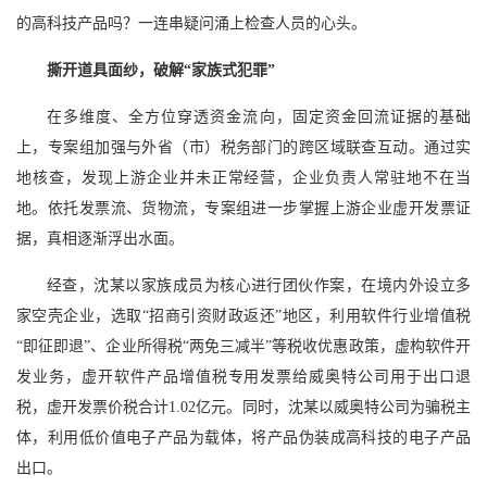
的高科技产品吗？一连串疑问涌上检查人员的心头。
撕开道具面纱，破解“家族式犯罪”
在多维度、全方位穿透资金流向，固定资金回流证据的基础
上，专案组加强与外省（市）税务部门的跨区域联查互动。通过实
地核查，发现上游企业并未正常经营，企业负责人常驻地不在当
地。依托发票流、货物流，专案组进一步掌握上游企业虚开发票证
据，真相逐渐浮出水面。
经查，沈某以家族成员为核心进行团伙作案，在境内外设立多
家空壳企业，选取“招商引资财政返还”地区，利用软件行业增值税
“即征即退”、企业所得税“两免三减半”等税收优惠政策，虚构软件开
发业务，虚开软件产品增值税专用发票给威奥特公司用于出口退
税，虚开发票价税合计1.02亿元。同时，沈某以威奥特公司为骗税主
体，利用低价值电子产品为载体，将产品伪装成高科技的电子产品
出口。