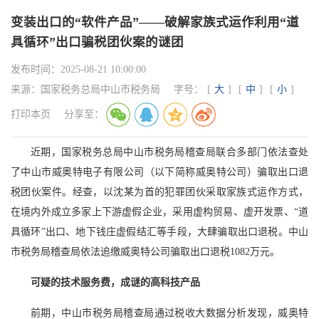
变装出口的“软件产品”——破解家族式运作利用“道
具循环”出口骗税团伙案的谜团
发布时间：
2025-08-21 10:00:00
来源：
国家税务总局中山市税务局
字号：
[
大
]
[
中
]
[
小
]
打印本页
分享至：
近期，国家税务总局中山市税务局稽查局联合多部门依法查处
了中山市威奥特电子有限公司（以下简称威奥特公司）骗取出口退
税团伙案件。经查，以沈某为首的犯罪团伙采取家族式运作方式，
在境内外成立多家上下游虚假企业，采用虚构贸易、虚开发票、“道
具循环”出口、地下钱庄虚假结汇等手段，大肆骗取出口退税。中山
市税务局稽查局依法追缴威奥特公司骗取出口退税1082万元。
可疑的技术服务费，成谜的高科技产品
前期，中山市税务局稽查局通过税收大数据分析发现，威奥特