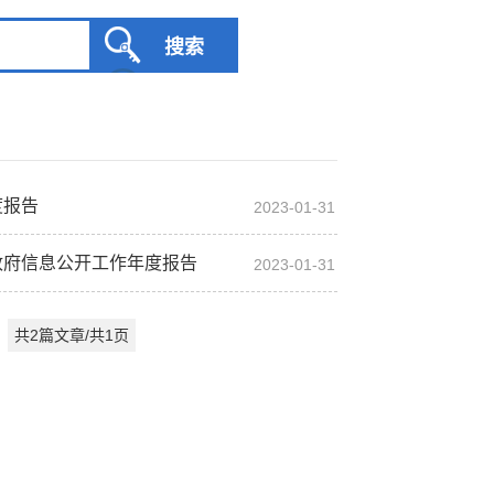
服务网
度报告
2023-01-31
政务
执
公
政府信息公开工作年度报告
2023-01-31
法
示
税务局
电子
共2篇文章/共1页
请找我
有问题
微信
微博
新浪