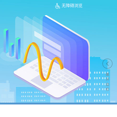
无障碍浏览
展
开
边
栏