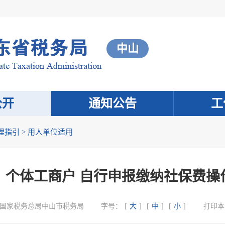
中山
公开
通知公告
工
理指引
>
用人单位适用
、个体工商户 自行申报缴纳社保费操
国家税务总局中山市税务局
字号：
[
大
]
[
中
]
[
小
]
打印本