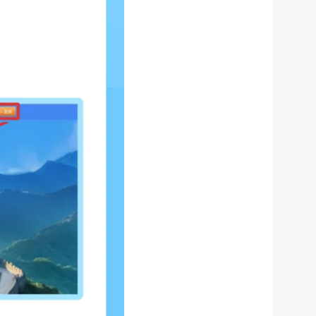
请找我
有问题
微信
微博
新浪
传递
政声
建议
网站