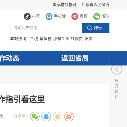
国家税务总局
|
广东省人民政府
抖音
手机版
微博
微信
本站热词：
个税
增值税
小微企业
社保费
发票
作动态
返回省局
展
开
边
栏
作指引看这里
页
分享至：