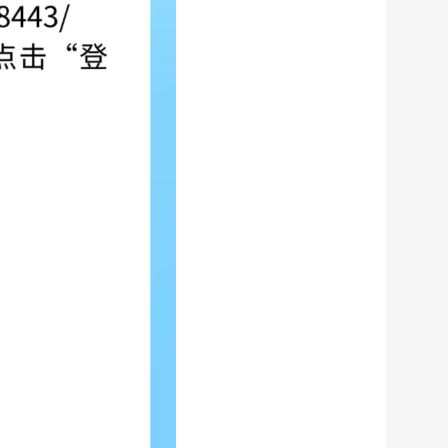
服务网
政务
执
公
法
示
税务局
电子