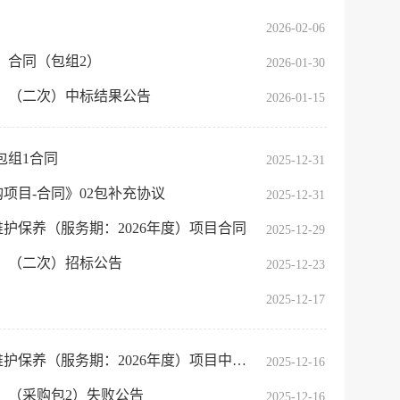
2026-02-06
年）合同（包组2）
2026-01-30
7年）（二次）中标结果公告
2026-01-15
）包组1合同
2025-12-31
服务网
购项目-合同》02包补充协议
2025-12-31
政务
护保养（服务期：2026年度）项目合同
2025-12-29
执
公
法
示
7年）（二次）招标公告
2025-12-23
税务局
电子
2025-12-17
请找我
有问题
（服务期：2026年度）项目中标结果公告
2025-12-16
微信
7年）（采购包2）失败公告
2025-12-16