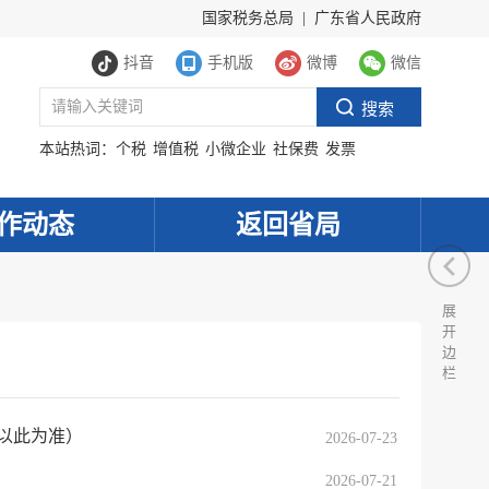
国家税务总局
|
广东省人民政府
抖音
手机版
微博
微信
本站热词：
个税
增值税
小微企业
社保费
发票
作动态
返回省局
展
开
边
栏
（以此为准）
2026-07-23
2026-07-21