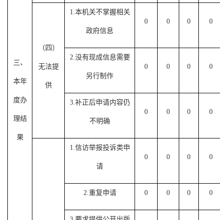
1.
本机关不掌握相关
0
0
0
0
政府信息
（四）
2.
没有现成信息需要
三、
无法提
0
0
0
0
另行制作
本年
供
度办
3.
补正后申请内容仍
0
0
0
0
理结
不明确
果
1.
信访举报投诉类申
0
0
0
0
请
2.
重复申请
0
0
0
0
3.
要求提供公开出版