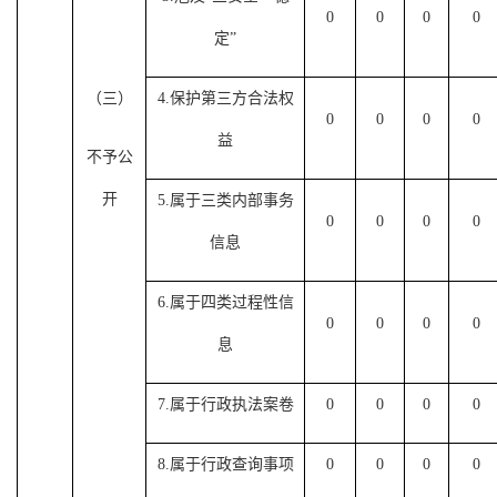
0
0
0
0
定”
（三）
4.
保护第三方合法权
0
0
0
0
益
不予公
开
5.
属于三类内部事务
0
0
0
0
信息
6.
属于四类过程性信
0
0
0
0
息
7.
属于行政执法案卷
0
0
0
0
8.
属于行政查询事项
0
0
0
0