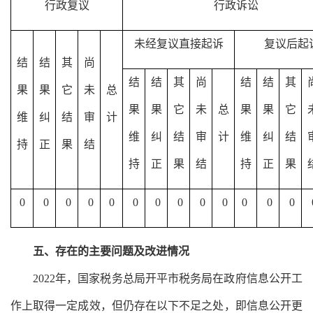
行政复议
行政诉讼
未经复议直接起诉
复议后起
结
结
其
尚
结
结
其
尚
结
结
其
果
果
它
未
总
果
果
它
未
总
果
果
它
维
纠
结
审
计
维
纠
结
审
计
维
纠
结
持
正
果
结
持
正
果
结
持
正
果
0
0
0
0
0
0
0
0
0
0
0
0
0
五、存在的主要问题及改进情况
2022
年，国家税务总局开平市税务局在政府信息公开工
作上取得一定成效，但仍存在以下不足之处，即信息公开更