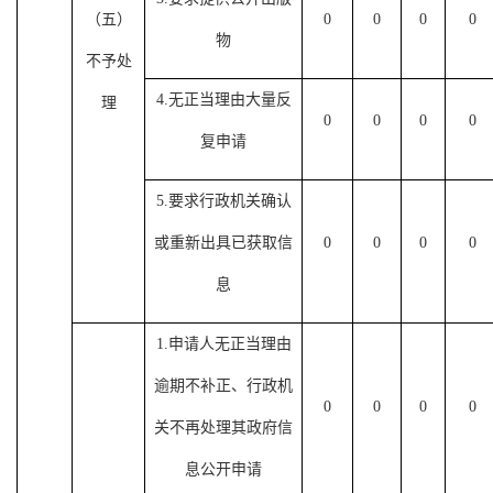
（五）
0
0
0
0
物
不予处
4.
无正当理由大量反
理
0
0
0
0
复申请
5.
要求行政机关确认
或重新出具已获取信
0
0
0
0
息
1.
申请人无正当理由
逾期不补正、行政机
0
0
0
0
关不再处理其政府信
息公开申请