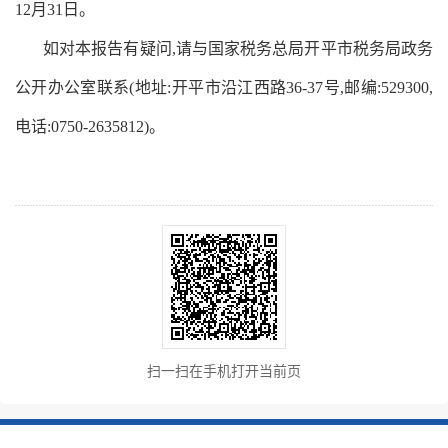
12
月
31
日。
如对本报告有疑问
,
请与国家税务总局开平市税务局政务
公开办公室联系
(
地址
:
开平市沿江西路
36-37
号
,
邮编
:529300,
电话
:0750-2635812)
。
扫一扫在手机打开当前页