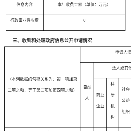
信息内容
本年收费金额（单位：万元）
行政事业性收费
0
三、收到和处理政府信息公开申请情况
申请人
法人或其
（本列数据的勾稽关系为：第一项加第
科
自然
社会
二项之和，等于第三项加第四项之和）
商业
研
人
公益
企业
机
组织
构