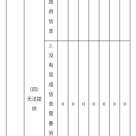
政
府
信
息
2.
没
有
现
成
（四）
信
无法提
息
0
0
0
0
0
0
0
供
需
要
另