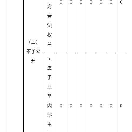
0
0
0
0
0
0
0
方
合
法
权
（三）
益
不予公
5.
开
属
于
三
类
内
0
0
0
0
0
0
0
部
事