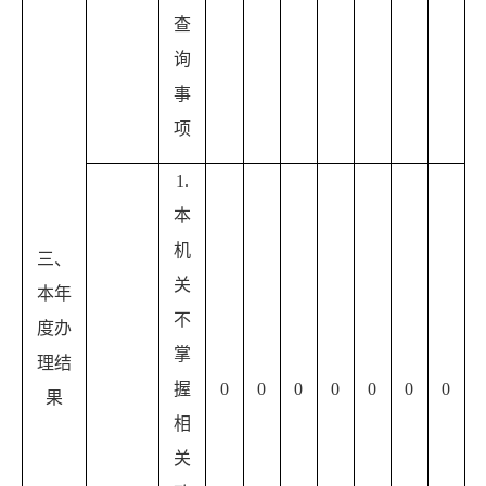
查
询
事
项
1.
本
机
三、
关
本年
不
度办
掌
理结
握
0
0
0
0
0
0
0
果
相
关