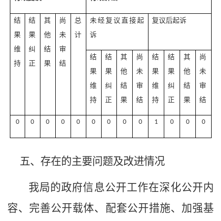
结
结
其
尚
总
未经复议直接起
复议后起诉
果
果
他
未
计
诉
维
纠
结
审
结
结
其
尚
结
结
其
尚
持
正
果
结
果
果
他
未
果
果
他
未
维
纠
结
审
维
纠
结
审
持
正
果
结
持
正
果
结
0
0
0
0
0
0
0
0
0
1
0
0
0
五、存在的主要问题及改进情况
我局的政府信息公开工作在深化公开内
容、完善公开载体、配套公开措施、加强基