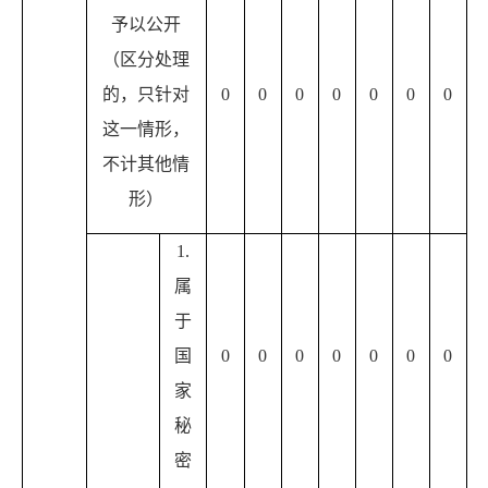
予以公开
（区分处理
的，只针对
0
0
0
0
0
0
0
这一情形，
不计其他情
形）
1.
属
于
国
0
0
0
0
0
0
0
家
秘
密