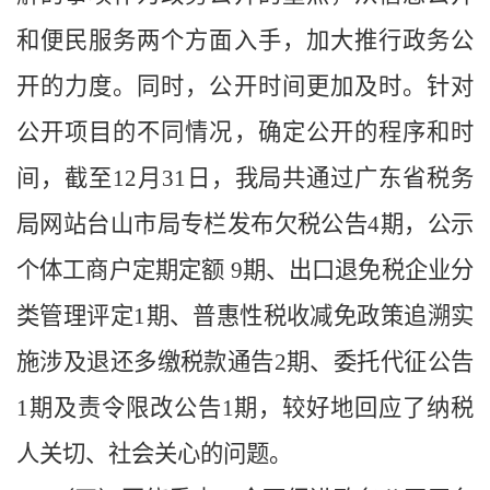
和便民服务两个方面入手，加大推行政务公
开的力度。同时，公开时间更加及时。针对
公开项目的不同情况，确定公开的程序和时
间，截至
12
月
31
日，我局共通过广东省税务
局网站台山市局专栏发布欠税公告
4
期，公示
个体工商户定期定额
9
期、出口退免税企业分
类管理评定
1
期、普惠性税收减免政策追溯实
施涉及退还多缴税款通告
2
期、委托代征公告
1
期及责令限改公告
1
期，较好地回应了纳税
人关切、社会关心的问题。