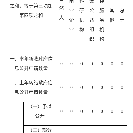
商
科
会
律
之和，等于第三项加
然
业
研
公
服
其
总
第四项之和
人
企
机
益
务
他
计
业
构
组
机
织
构
一、本年新收政府信
0
0
0
0
0
0
0
息公开申请数量
二、上年转结政府信
0
0
0
0
0
0
0
息公开申请数量
（一）予以
0
0
0
0
0
0
0
公开
（二）部分