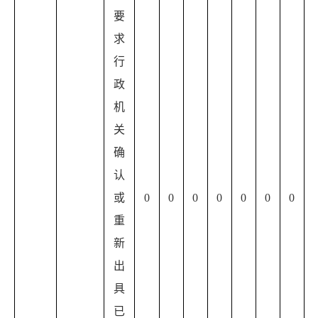
要
求
行
政
机
关
确
认
或
0
0
0
0
0
0
0
重
新
出
具
已