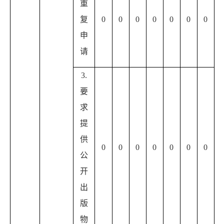
重
复
0
0
0
0
0
0
0
申
请
3.
要
求
提
供
0
0
0
0
0
0
0
公
开
出
版
物