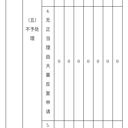
4.
（五）
无
不予处
正
理
当
理
由
0
0
0
0
0
0
0
大
量
反
复
申
请
5.