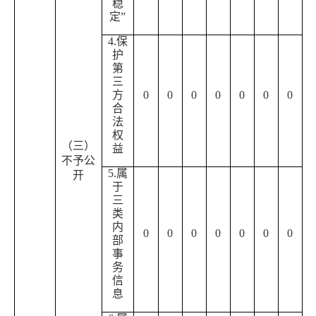
稳
定”
4.保
护
第
三
方
0
0
0
0
0
0
0
合
法
权
（三）
益
不予公
5.属
开
于
三
类
内
0
0
0
0
0
0
0
部
事
务
信
息