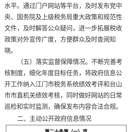
水平。通过门户网站等平台，及时发布
党
中
央
、国务院及上级税务局重大政策和规范性
文件
，及时解答公众疑问，进一步拓展
税收
政策
对外宣传广度，方便群众及时查阅
知
晓
。
（五）
落实
监督保障情况。
不断完善考
核制度，细化年度目标任务，将政府信息公
开工作纳入
江门市税务系统
绩效
考评和台山
市市直机关绩效
考核
，
同时做好网站的日常
巡检和实时监测，确保发布内容合法合规。
二、主动公开政府信息情况
第二十条第（一）项