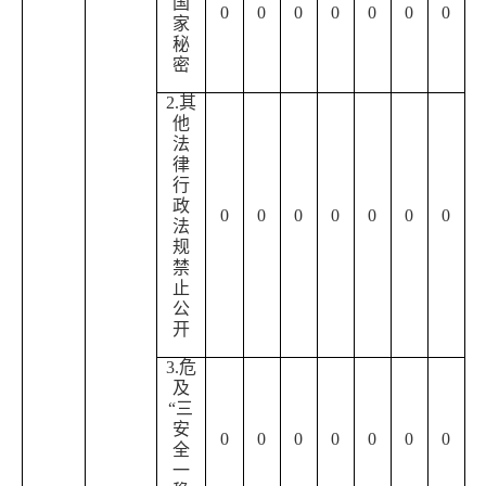
国
0
0
0
0
0
0
0
家
秘
密
2.其
他
法
律
行
政
0
0
0
0
0
0
0
法
规
禁
止
公
开
3.危
及
“三
安
0
0
0
0
0
0
0
全
一