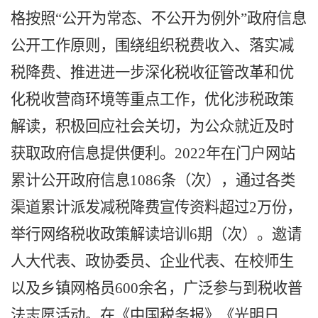
格按照
“公开为常态、不公开为例外”
政府信息
公开工作
原则，围绕组织税费收入、落实减
税降费、
推进进一步深化税收征管改革和优
化税收营商环境等重点工作
，优化
涉税
政策
解读，
积极
回应社会关切，为公众就近及时
获取政府信息提供便利。
2022年
在门户网站
累
计公开政府信息
1086
条
（次）
，
通过各类
渠道累计派发减税降费宣传资料超过
2万份，
举行网络税收政策解读培训6期（次）。邀请
人大代表、政协委员、企业代表、在校师生
以及乡镇网格员600余名，广泛参与到税收普
法志愿活动。在《中国税务报》《光明日