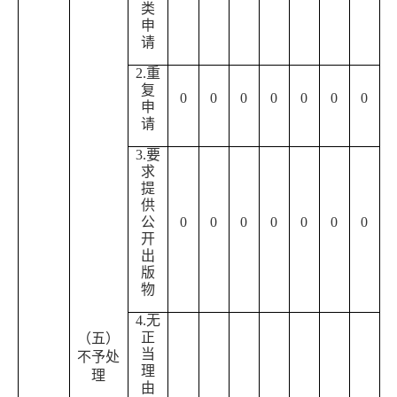
类
申
请
2.重
复
0
0
0
0
0
0
0
申
请
3.要
求
提
供
公
0
0
0
0
0
0
0
开
出
版
物
4.无
正
（五）
当
不予处
理
理
由