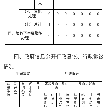
息
（六）其他
0
0
0
0
0
0
0
处理
（七）总计
1
0
0
0
0
0
0
四、结转下年度继续
0
0
0
0
0
0
0
办理
四、政府信息公开行政复议、行政诉讼
情况
行政复议
行政诉讼
结
结
其
尚
总
未经复议直接起
复议后起诉
果
果
他
未
计
诉
维
纠
结
审
持
正
果
结
结
结
其
尚
结
结
其
尚
果
果
他
未
果
果
他
未
维
纠
结
审
维
纠
结
审
持
正
果
结
持
正
果
结