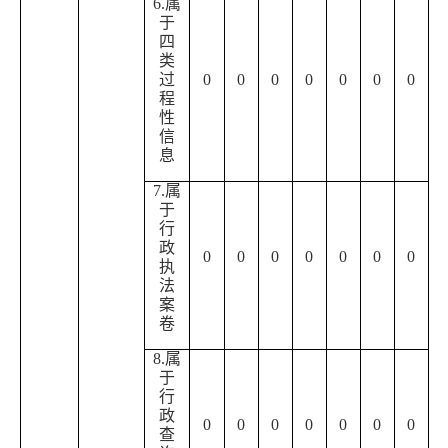
6.属
于
四
类
过
0
0
0
0
0
0
0
程
性
信
息
7.属
于
行
政
0
0
0
0
0
0
0
执
法
案
卷
8.属
于
行
政
0
0
0
0
0
0
0
查