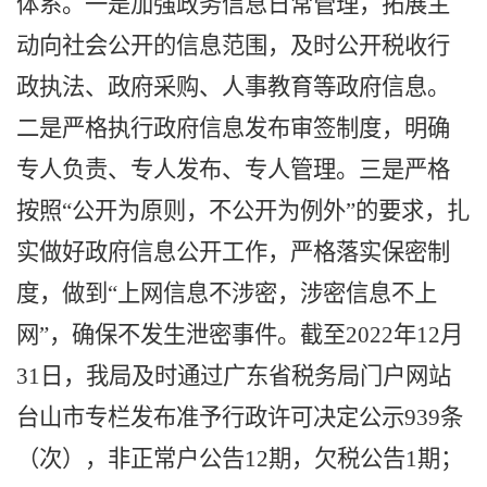
体系。一是加强政务信息日常管理，拓展主
动向社会公开的信息范围，及时公开
税收行
政执法
、
政府采购
、
人事教育等政府信息
。
二是严格执行
政府
信息发布审签制度，明确
专人负责、专人发布、专人管理。三是严格
按照
“公开为原则，不公开为例外”的要求，扎
实做好政府信息公开工作，
严格
落实保密制
度，做到
“上网信息不涉密，涉密信息不上
网”，确保不发生泄密事件。
截至
2022年
12月
3
1日，我局及时通过广东省税务局门户网站
台山市专栏发布
准予行政许可决定公示
939条
（次）
，
非正常户公告
12
期
，
欠税公告
1
期
；