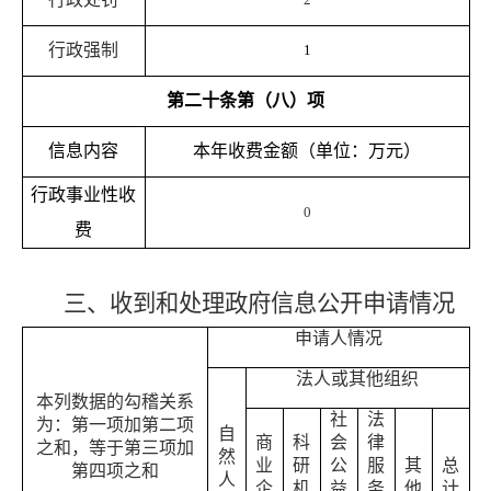
行政强制
1
第二十条第（八）项
信息内容
本年收费金额（单位：万元）
行政事业性收
0
费
三、收到和处理政府信息公开申请情况
申请人情况
法人或其他组织
本列数据的勾稽关系
社
法
为：第一项加第二项
自
商
科
会
律
之和，等于第三项加
然
业
研
公
服
其
总
第四项之和
人
企
机
益
务
他
计