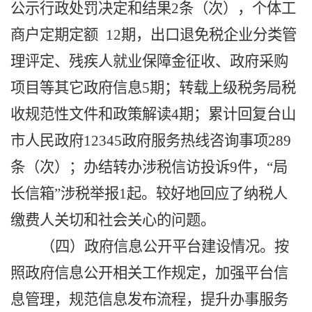
公示
行政处罚决定和结果
2条（次），
个体工
商户定期定额
1
2
期
，
出口退免税企业分类管
理评定
、残疾人就业保障金征收、政府采购
项目
等其它政府信息
5
期；转载上级税务局税
收规范性文件和政策解读
4
期；累计回复台山
市人民政府
12345政府服务热线咨询事项
289
条（次）；
办结转办涉税信访投诉
9
件，
“局
长信箱”涉税举报
1
起。较好地回应了纳税人
缴费人
关切
和
社会关心的问题。
（四）政府信息公开平台建设情况。
按
照政府信息公开相关工作规定，加强平台信
息管理，规范信息发布流程，提升办事服务