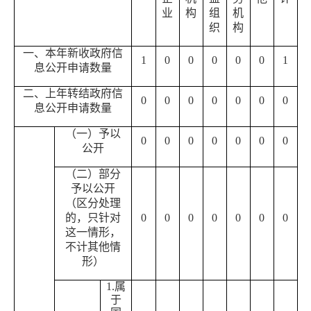
业
构
组
机
织
构
一、本年新收政府信
1
0
0
0
0
0
1
息公开申请数量
二、上年转结政府信
0
0
0
0
0
0
0
息公开申请数量
（一）予以
0
0
0
0
0
0
0
公开
（二）部分
予以公开
（区分处理
的，只针对
0
0
0
0
0
0
0
这一情形，
不计其他情
形）
1.属
于