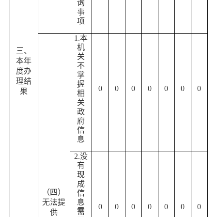
询
事
项
1.本
机
三、
关
本年
不
度办
掌
理结
握
0
0
0
0
0
0
0
果
相
关
政
府
信
息
2.没
有
现
成
（四）
信
无法提
息
0
0
0
0
0
0
0
需
供