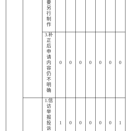
要
另
行
制
作
3.补
正
后
申
请
内
0
0
0
0
0
0
0
容
仍
不
明
确
1.信
访
举
报
投
1
0
0
0
0
0
1
诉