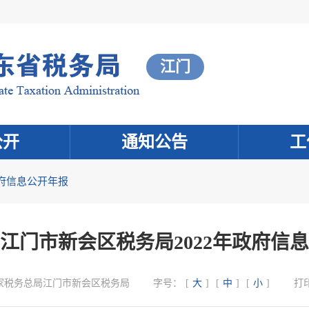
江门
公开
通知公告
工
府信息公开年报
江门市新会区税务局2022年政府信
家税务总局江门市新会区税务局
字号：
[
大
]
[
中
]
[
小
]
打