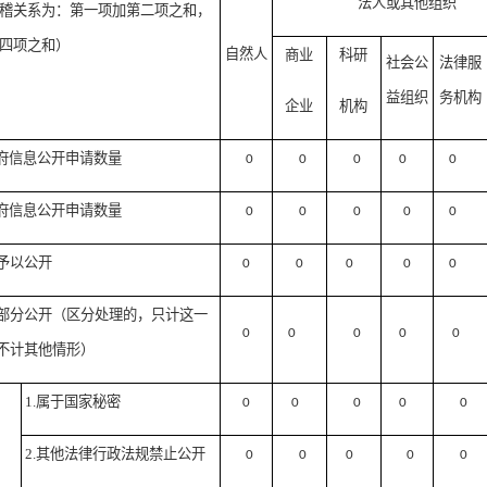
法人或其他组织
稽关系为：第一项加第二项之和，
四项之和）
自然人
商业
科研
社会公
法律服
益组织
务机构
企业
机构
府信息公开申请数量
0
0
0
0
0
府信息公开申请数量
0
0
0
0
0
予以公开
0
0
0
0
0
部分公开
（区分处理的，只计这一
0
0
0
0
0
不计其他情形）
1.属于国家秘密
0
0
0
0
0
2.其他法律行政法规禁止公开
0
0
0
0
0