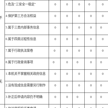
3.危及“三安全一稳定”
0
0
0
0
0
4.保护第三方合法权益
0
0
0
0
0
不
5.属于三类内部事务信息
0
0
0
0
0
6.属于四类过程性信息
0
0
0
0
0
7.属于行政执法案卷
0
0
0
0
0
8.属于行政查询事项
0
0
0
0
0
1.本机关不掌握相关政府信息
0
0
0
0
0
无
2.没有现成信息需要另行制作
0
0
0
0
0
3.补正后申请内容仍不明确
0
0
0
0
0