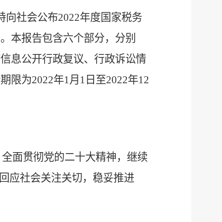
特向社会公布
202
2
年度国家税务
告。
本报告包含六个部分，分别
府信息公开行政复议、行政诉讼情
计期限为
202
2
年
1月1日至202
2
年
12
，全面贯彻党的二十大精神，继续
回应社会关注关切，稳妥推进