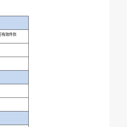
行有效件
数