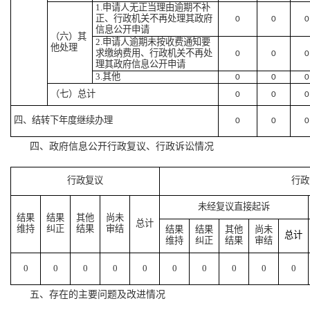
1.申请人无正当理由逾期不补
正、行政机关不再处理其政府
0
0
0
信息公开申请
（六）其
2.申请人逾期未按收费通知要
他处理
求缴纳费用、行政机关不再处
0
0
0
理其政府信息公开申请
3.其他
0
0
0
（七）总计
0
0
0
四、结转下年度继续办理
0
0
0
四、政府信息公开行政复议、行政诉讼情况
行政复议
行政
未经复议直接起诉
结果
结果
其他
尚未
总计
维持
纠正
结果
审结
结果
结果
其他
尚未
总计
维持
纠正
结果
审结
0
0
0
0
0
0
0
0
0
0
五、存在的主要问题及改进情况