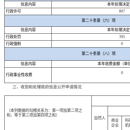
信息内容
本年处理决定
行政许可
807
第二十条第（六）项
信息内容
本年处理决定
行政处罚
395
行政强制
0
第二十条第（八）项
信息内容
本年收费金额（单
0
行政事业性收费
三、收到和处理政府信息公开申请情况
（本列数据的勾稽关系为：第一项加第二项之
和，等于第三项加第四项之和）
自然人
商业
科
企业
机