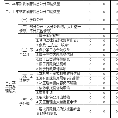
一、本年新收政府信息公开申请数量
0
0
0
二、上年结转政府信息公开申请数量
0
0
0
（一）予以公开
0
0
0
（二）部分公开
（区分处理的，只计这一
0
0
0
情形，不计其他情形）
1.属于国家秘密
0
0
0
2.其他法律行政法规禁止公开
0
0
0
3.危及“三安全一稳定”
0
0
0
4.保护第三方合法权益
（三）不
0
0
0
予公开
5.属于三类内部事务信息
0
0
0
6.属于四类过程性信息
0
0
0
7.属于行政执法案卷
0
0
0
8.属于行政查询事项
0
0
0
1.本机关不掌握相关政府信息
0
0
0
（四）无
2.没有现成信息需要另行制作
0
0
0
法提供
三、本
3.补正后申请内容仍不明确
0
0
0
年度办
1.信访举报投诉类申请
0
0
0
理结果
2.重复申请
0
0
0
3.要求提供公开出版物
0
0
0
（五）不
4.无正当理由大量反复申请
0
0
0
予处理
5.要求行政机关确认或重新出
0
0
0
具已获取信息