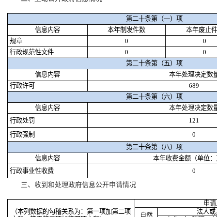
第二十条第（一）项
信息内容
本年制发件数
本年废止
规章
0
0
行政规范性文件
0
0
第二十条第（五）项
信息内容
本年处理决定数
行政许可
689
第二十条第（六）项
信息内容
本年处理决定数
行政处罚
121
行政强制
0
第二十条第（八）项
信息内容
本年收费金额（单位：
行政事业性收费
0
三、收到和处理政府信息公开申请情况
申请
（本列数据的勾稽关系为：第一项加第二项
法人或
自然