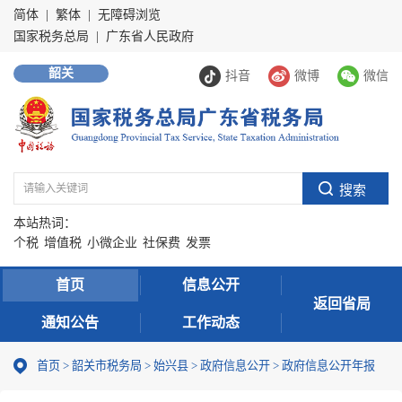
简体
|
繁体
|
无障碍浏览
国家税务总局
|
广东省人民政府
韶关
抖音
微博
微信
本站热词：
个税
增值税
小微企业
社保费
发票
首页
信息公开
返回省局
通知公告
工作动态
首页
>
韶关市税务局
>
始兴县
>
政府信息公开
>
政府信息公开年报