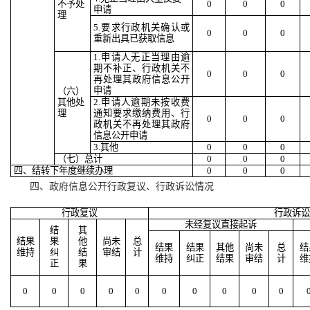
不予处
0
0
0
申请
理
5.要求行政机关确认或
0
0
0
重新出具已获取信息
1.申请人无正当理由逾
期不补正、行政机关不
0
0
0
再处理其政府信息公开
申请
（六）
其他处
2.申请人逾期未按收费
理
通知要求缴纳费用、行
0
0
0
政机关不再处理其政府
信息公开申请
3.其他
0
0
0
（七）总计
0
0
0
四、结转下年度继续办理
0
0
0
四、政府信息公开行政复议、行政诉讼情况
行政复议
行政诉讼
未经复议直接起诉
结
其
结果
果
他
尚未
总
结果
结果
其他
尚未
总
结
维持
纠
结
审结
计
维持
纠正
结果
审结
计
维
正
果
0
0
0
0
0
0
0
0
0
0