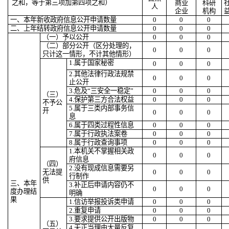
之和，等于第三项加第四项之和）
商业
科研
人
企业
机构
一、本年新收政府信息公开申请数量
0
0
0
二、上年结转政府信息公开申请数量
0
0
0
（一）予以公开
0
0
0
（二）部分公开
（区分处理的，
0
0
0
只计这一情形，不计其他情形）
1.属于国家秘密
0
0
0
2.其他法律行政法规禁
0
0
0
止公开
3.危及“三安全一稳定”
0
0
0
（三）
4.保护第三方合法权益
0
0
0
不予公
5.属于三类内部事务信
开
0
0
0
息
6.属于四类过程性信息
0
0
0
7.属于行政执法案卷
0
0
0
8.属于行政查询事项
0
0
0
1.本机关不掌握相关政
0
0
0
府信息
（四）
2.没有现成信息需要另
无法提
0
0
0
行制作
供
三、本年
3.补正后申请内容仍不
0
0
0
度办理结
明确
果
1.信访举报投诉类申请
0
0
0
2.重复申请
0
0
0
3.要求提供公开出版物
0
0
0
（五）
4.无正当理由大量反复