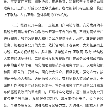
策、重要文件审核；组织协调、推进指导、监督检查全县税务系统
政务公开工作。形成办公室牵头主抓，各职能部门相互配合，构建
上下联动、左右互动、整体推动的工作机制。
（二）搭好公开平台。一是畅通门户网站专栏。充分发挥海丰
县税务局网站专栏作为政务公开第一平台的作用，不断对网站专栏
进行完善，努力为纳税人和社会公众提供全面、及时、准确的政府
信息，加强政务公开的力度。依托省局电子税务局，大力拓展网上
办税，切实方便纳税人。多举措、多渠道宣传“互联网+政务”给纳税
人带来的诸多便利。二是充分发挥办税服务厅在政务公开和政务服
务中的主阵地作用，切实加强和规范办税服务厅建设，以服务效能
和窗口形象为主要标准，面向社会公众，积极发动，强化宣传，按
照便于纳税人知情、方便纳税人办税、有利纳税人监督的要求，全
面提升办税服务厅政务服务水平。将办税服务厅作为政务公开和发
布优惠税收政策的重点窗口，开展标准化建设。通过设立政务公开
宣传电子显示屏、办税服务资料柜、印发宣传小册子、设立导税
台、个税办理专区、减税降费专区等方式，为纳税人（缴费人）建