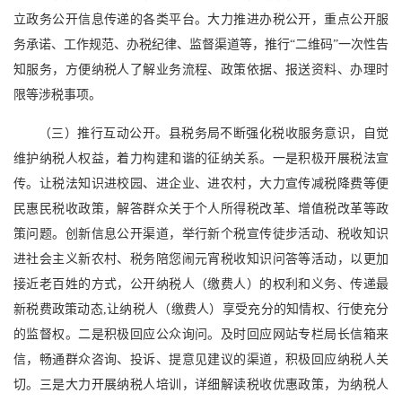
立政务公开信息传递的各类平台。大力推进办税公开，重点公开服
务承诺、工作规范、办税纪律、监督渠道等，推行“二维码”一次性告
知服务，方便纳税人了解业务流程、政策依据、报送资料、办理时
限等涉税事项。
（三）推行互动公开。县税务局不断强化税收服务意识，自觉
维护纳税人权益，着力构建和谐的征纳关系。一是积极开展税法宣
传。让税法知识进校园、进企业、进农村，大力宣传减税降费等便
民惠民税收政策，解答群众关于个人所得税改革、增值税改革等政
策问题。创新信息公开渠道，举行新个税宣传徒步活动、税收知识
进社会主义新农村、税务陪您闹元宵税收知识问答等活动，以更加
接近老百姓的方式，公开纳税人（缴费人）的权利和义务、传递最
新税费政策动态,让纳税人（缴费人）享受充分的知情权、行使充分
的监督权。二是积极回应公众询问。及时回应网站专栏局长信箱来
信，畅通群众咨询、投诉、提意见建议的渠道，积极回应纳税人关
切。三是大力开展纳税人培训，详细解读税收优惠政策，为纳税人