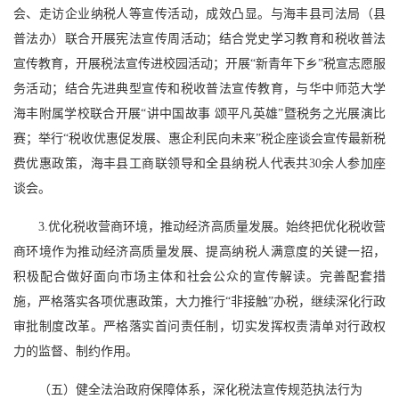
会、走访企业纳税人等宣传活动，成效凸显。与海丰县司法局（县
普法办）联合开展宪法宣传周活动；结合党史学习教育和税收普法
宣传教育，开展税法宣传进校园活动；开展“新青年下乡”税宣志愿服
务活动；结合先进典型宣传和税收普法宣传教育，与华中师范大学
海丰附属学校联合开展“讲中国故事 颂平凡英雄”暨税务之光展演比
赛；举行“税收优惠促发展、惠企利民向未来”税企座谈会宣传最新税
费优惠政策，海丰县工商联领导和全县纳税人代表共30余人参加座
谈会。
3.优化税收营商环境，推动经济高质量发展。始终把优化税收营
商环境作为推动经济高质量发展、提高纳税人满意度的关键一招，
积极配合做好面向市场主体和社会公众的宣传解读。完善配套措
施，严格落实各项优惠政策，大力推行“非接触”办税，继续深化行政
审批制度改革。严格落实首问责任制，切实发挥权责清单对行政权
力的监督、制约作用。
（五）健全法治政府保障体系，深化税法宣传规范执法行为