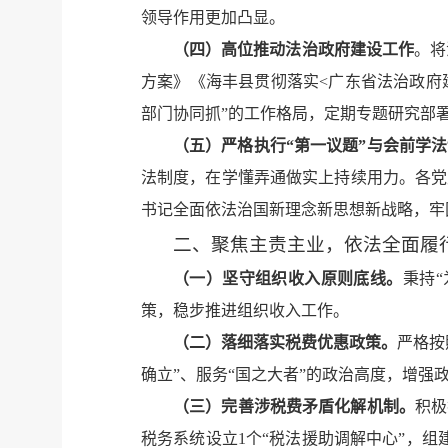
领导作用更加凸显。
（四）
高位推动法治政府建设工作
。将
方案》《海丰县贯彻落实<广东省法治政府
部门协同抓”的工作格局，定期专题研究部
（五）
严格执行“第一议题”与会前学
法制度，在学懂弄通做实上持续用力。各党
书记全面依法治国新理念新思想新战略，牢
二、聚焦主责主业，依法全面履
（一）坚守组织收入原则底线。
秉持
策，稳步推进组织收入工作。
（二）落细落实税费优惠政策。
严格按
确立”、服务“国之大者”的政治高度，增
（三）完善涉税费矛盾化解机制。
积极
税务系统设立1个“税法援助调解中心”，组