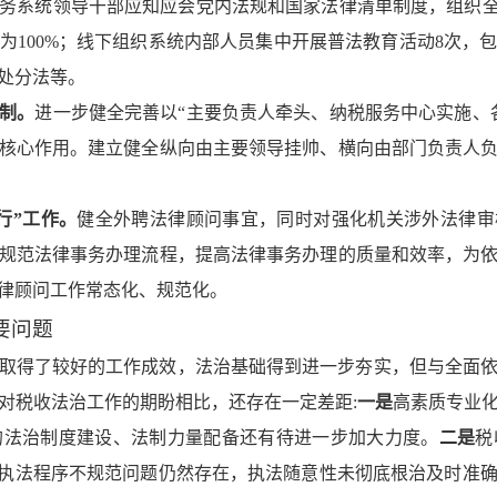
务系统领导干部应知应会党内法规和国家法律清单制度，组织全
为100%；线下组织系统内部人员集中开展普法教育活动8次，
处分法等。
任制。
进一步健全完善以“主要负责人牵头、纳税服务中心实施、
核心作用。建立健全纵向由主要领导挂帅、横向由部门负责人
行”工作
。
健全外聘法律顾问事宜，同时对强化机关涉外法律审
规范法律事务办理流程，提高法律事务办理的质量和效率，为
律顾问工作常态化、规范化。
要问题
方面取得了较好的工作成效，法治基础得到进一步夯实，但与全面
对税收法治工作的期盼相比，还存在一定差距:
一是
高素质专业
的法治制度建设、法制力量配备还有待进一步加大力度。
二是
税
、执法程序不规范问题仍然存在，执法随意性未彻底根治及时准