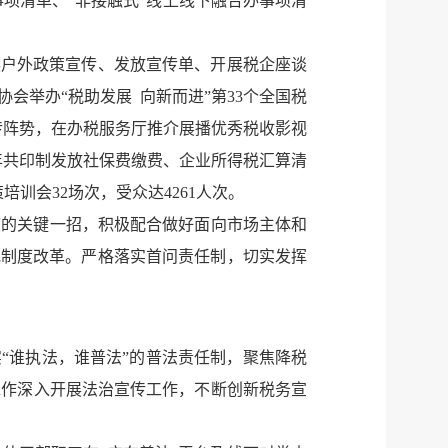
事项清单、“非接触式”线上线下融合办事项清
展户外政策宣传、发放宣传单、开展税企座谈
举办“税助发展 向新而进”第33个全国税
传阵势，在办税服务厅推介展播优秀税收影视
年共印制发放社保费缴费、企业所得税汇算清
培训会32场次，受众达4261人次。
度的关键一招，积极配合做好面向市场主体和
批制度改革。严格落实首问责任制，切实发挥
“谁执法，谁普法”的普法责任制，聚焦降税
工作深入开展法治宣传工作，不断创新税务宣