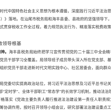
平新时代中国特色社会主义思想为根本遵循，深度践行习近平法治
025年）》落地。在汕尾市税务局和海丰县委、县政府的坚强领导
式贯穿税收工作全过程，着力规范执法行为、精准落实税费政
政领导根基
精神
。
海丰县税务局始终把学习宣传贯彻党的二十届三中全会精
党员干部学习全覆盖。局领导班子成员带头深入所在党支部、
组织党员干部走进新时代文明实践中心、社区居委会，面向群
局党委切实提高政治站位，将习近平法治思想及习近平总书记
部“定时学”、全体干部职工“常态学”的长效学习机制，推动法治
严格落实《党政主要负责人履行推进法治建设第一责任人职责规
筹协调作用，按时召开领导小组会议，研究部署法治建设重点