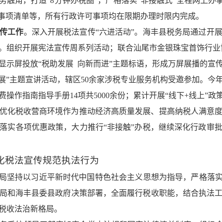
触角，打造“8分钟办税圈”，严格落实“非接触式”全程网上办
税事项清单等，所有行政许可事项均在限期办理时限内完成。
传工作
。深入开展税法宣传“六进活动”。海丰县税务局通过开
。组织开展宪法宣传周系列活动；联合汕尾市金银珠宝首饰行业协会
显示屏投放“税助发展 向新而进”主题标语，形成万屏展播的宣
发展”主题宣讲活动，辖区50余家涉税专业服务机构受邀参加。今
作指南指导手册14项共5000余份；累计开展“线下+线上”政策
优化税收营商环境作为推动经济高质量发展、提高纳税人满意
落实各项优惠政策，大力推行“非接触”办税，继续深化行政审
化税法宣传规范执法行为
务局坚持以习近平新时代中国特色社会主义思想为指导，严格落实
局和海丰县委县政府决策部署，全面履行税收职能，结合执法
税收法治新格局。