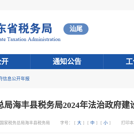
汕尾
公开
通知公告
工
府信息公开年报
总局海丰县税务局2024年法治政府建
国家税务总局海丰县税务局
字号：
[
大
]
[
中
]
[
小
]
打印本