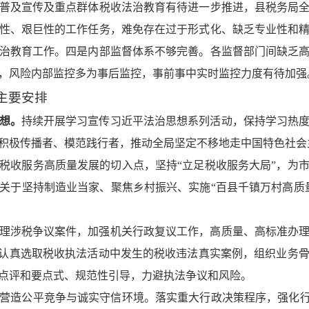
普及宣传及重点群体税收法治教育有待进一步推进，县税务局
性、艰巨性的工作任务，难免存在过于形式化、缺乏专业性和
治教育工作。四是内部监督体系不够完善。各监督部门间缺乏
，风险内部监控多为事后监控，事前事中实时监控力度有待加强
的主要安排
想。
持续开展学习宣传习近平法治思想系列活动，保持学习热
积极传播者、模范践行者，推动全局坚定不移地走中国特色社会
税收服务高质量发展的切入点，坚持“立足税收服务大局”，为
关于坚持制造业当家、聚焦乡村振兴、实施“百县千镇万村高质
理涉税争议案件，加强机关行政复议工作，高质量、高标准办
过认真选取税收执法活动中发生的税收违法真实案例，组织业务
点评和要点式、规范性引导，力避执法争议和风险。
营造公平竞争与诚实守信环境。落实重大行政决策程序，强化行