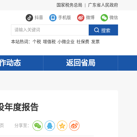
国家税务总局
|
广东省人民政府
抖音
手机版
微博
微信
本站热词：
个税
增值税
小微企业
社保费
发票
作动态
返回省局
设年度报告
页
分享至：