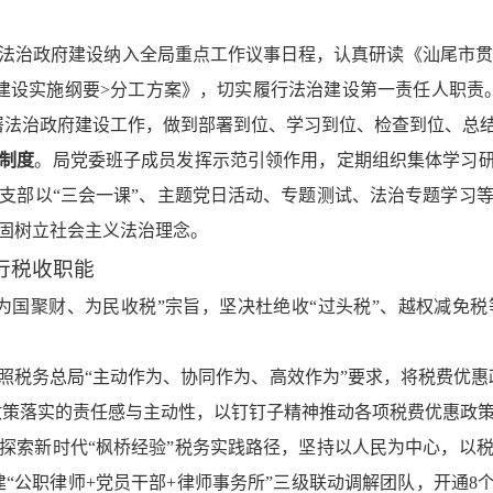
法治政府建设纳入全局重点工作议事日程，认真研读《汕尾市贯
建设实施纲要>分工方案》，切实履行法治建设第一责任人职责
署法治政府建设工作，做到部署到位、学习到位、检查到位、总
法制度
。局党委班子成员发挥示范引领作用，定期组织集体学习研
支部以“三会一课”、主题党日活动、专题测试、法治专题学习
固树立社会主义法治理念。
行税收职能
“为国聚财、为民收税”宗旨，坚决杜绝收“过头税”、越权减免
照税务总局“主动作为、协同作为、高效作为”要求，将税费优惠
强政策落实的责任感与主动性，以钉钉子精神推动各项税费优惠政
探索新时代“枫桥经验”税务实践路径，坚持以人民为中心，以
建“公职律师+党员干部+律师事务所”三级联动调解团队，开通8