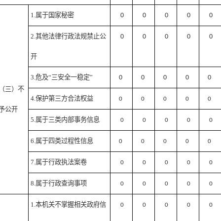
1.属于国家秘密
0
0
0
0
0
2.其他法律行政法规禁止公
0
0
0
0
0
开
3.危及“三安全一稳定”
0
0
0
0
0
（三）不
4.保护第三方合法权益
0
0
0
0
0
予公开
5.属于三类内部事务信息
0
0
0
0
0
6.属于四类过程性信息
0
0
0
0
0
7.属于行政执法案卷
0
0
0
0
0
8.属于行政查询事项
0
0
0
0
0
1.本机关不掌握相关政府信
0
0
0
0
0