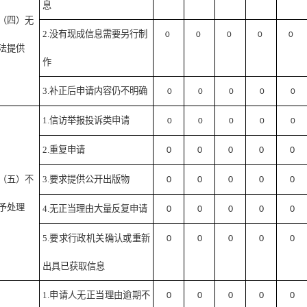
息
（四）无
2.没有现成信息需要另行制
0
0
0
0
0
法提供
作
3.补正后申请内容仍不明确
0
0
0
0
0
1.信访举报投诉类申请
0
0
0
0
0
2.重复申请
0
0
0
0
0
（五）不
3.要求提供公开出版物
0
0
0
0
0
予处理
4.无正当理由大量反复申请
0
0
0
0
0
5.要求行政机关确认或重新
0
0
0
0
0
出具已获取信息
1.申请人无正当理由逾期不
0
0
0
0
0