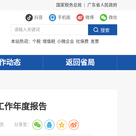
国家税务总局
|
广东省人民政府
抖音
手机版
微博
微信
本站热词：
个税
增值税
小微企业
社保费
发票
作动态
返回省局
工作年度报告
页
分享至：