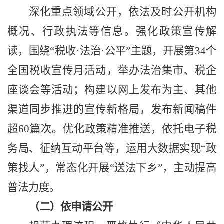
深化重点领域公开
，
依法及时公开机构
概况、行政执法等信息。强化政策宣传解
读
，
围绕
“
税收
·法治·公平
”主题，开展第34个
全国税收宣传月活动，
举办法治集市、
税企
座谈会等活动
；
构建以网上发布为主、其他
渠道同步推进的
宣传
新格局，
发布
新闻稿件
超
60篇次。
优化政策精准推送，
依托电子税
务局、征纳互动平台等，运用大数据实现
“政
策找人”，
常态化开展
“送法下乡”，
主动
提高
普法力度。
（二）依申请公开