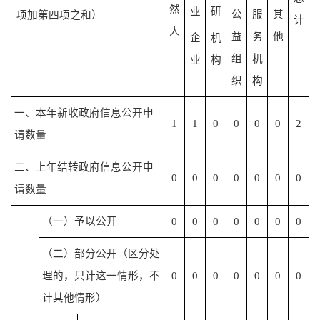
然
业
研
公
服
其
项加第四项之和）
计
人
益
务
他
企
机
组
机
业
构
织
构
一、本年新收政府信息公开申
1
1
0
0
0
0
2
请数量
二、上年结转政府信息公开申
0
0
0
0
0
0
0
请数量
（一）予以公开
0
0
0
0
0
0
0
（二）部分公开（区分处
理的，只计这一情形，不
0
0
0
0
0
0
0
计其他情形）