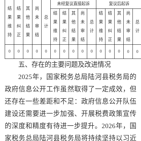
未经复议直接起诉
复议后起诉
结
结
其
尚
结
结
其
尚
结
结
其
尚
果
果
他
未
总
果
果
他
未
总
果
果
他
未
总
维
纠
结
审
计
维
纠
结
审
计
维
纠
结
审
计
持
正
果
结
持
正
果
结
持
正
果
结
0
0
0
0
0
0
0
0
0
0
0
0
0
0
0
五、
存在的主要问题及改进情况
202
5
年，国家税务总局陆河县税务局
的
政府信息公开
工作虽然取得
了
一定成效，但
还
存在
一些
差距
和不足
：
政府信息公开队伍
建设还需要进一步加强、开展税费政策宣传
的深度和精度有待进一步提升。
2026年，
国
家税务总局陆河县税务局将持续坚持以习近