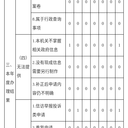
0
0
0
0
0
0
0
案卷
8.属于行政查询
0
0
0
0
0
0
0
事项
1.本机关不掌握
1
0
0
0
0
0
1
相关政府信息
（四）
2.没有现成信息
三、
无法提
0
0
0
0
0
0
0
需要另行制作
本年
供
度办
3.补正后申请内
0
0
0
0
0
0
0
理结
容仍不明确
果
1.信访举报投诉
0
1
0
0
0
0
1
类申请
2.重复申请
0
0
0
0
0
0
0