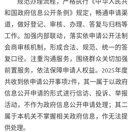
规范办理流程
，
严格执行《中华人民共
和国政府信息公开条例》规定，畅通申请渠
道，
做好登记、审核、办理、答复
与
归档等
工作
。
加强内部联动
，
落实依申请公开法制
会商审核机制，形成合法、规范、统一的答
复口径
。
注重
沟通服务
，
围绕群众关切
加强
前置服务，
依法保障申请人权益。
202
5
年度
共
收到
依申请公开事项
2
件，
其一属于以政府
信息公开申请的形式进行信访、投诉、举报
活动，不作为政府信息公开申请处理；其二
属于本机关不掌握相关政府信息，作无法提
供处理。