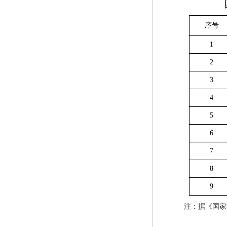
序号
1
2
3
4
5
6
7
8
9
注：据《国家税