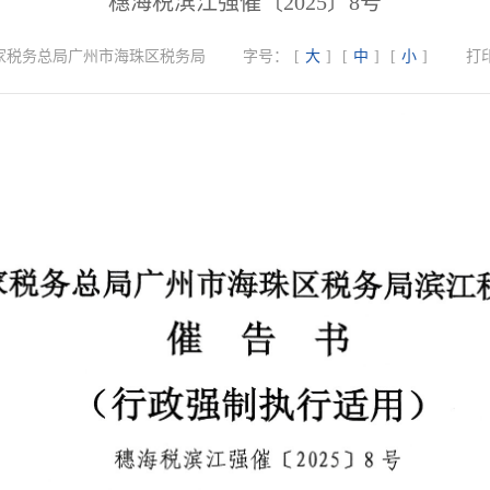
穗海税滨江强催〔2025〕8号
家税务总局广州市海珠区税务局
字号：
[
大
]
[
中
]
[
小
]
打