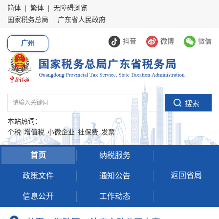
简体
|
繁体
|
无障碍浏览
国家税务总局
|
广东省人民政府
抖音
微博
微信
广州
本站热词：
个税
增值税
小微企业
社保费
发票
首页
纳税服务
返回省局
政策文件
通知公告
信息公开
工作动态