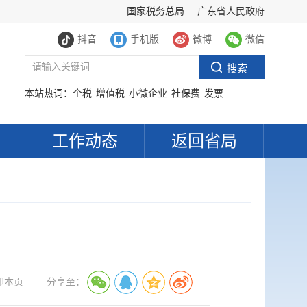
国家税务总局
|
广东省人民政府
抖音
手机版
微博
微信
本站热词：
个税
增值税
小微企业
社保费
发票
工作动态
返回省局
印本页
分享至：