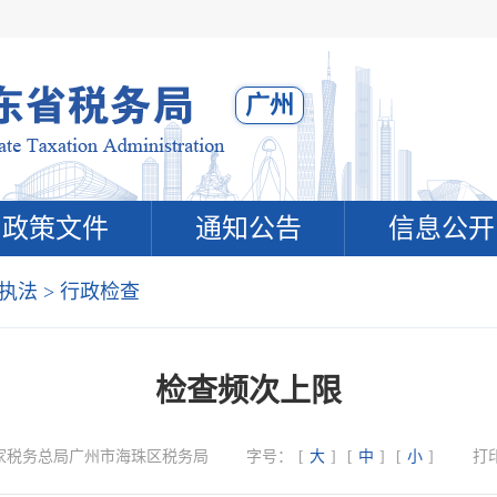
广州
政策文件
通知公告
信息公开
执法
>
行政检查
检查频次上限
家税务总局广州市海珠区税务局
字号：
[
大
]
[
中
]
[
小
]
打