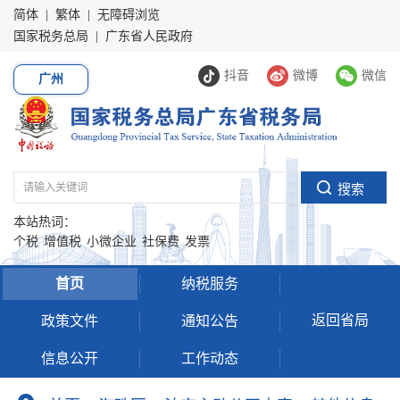
简体
|
繁体
|
无障碍浏览
国家税务总局
|
广东省人民政府
抖音
微博
微信
广州
本站热词：
个税
增值税
小微企业
社保费
发票
首页
纳税服务
返回省局
政策文件
通知公告
信息公开
工作动态