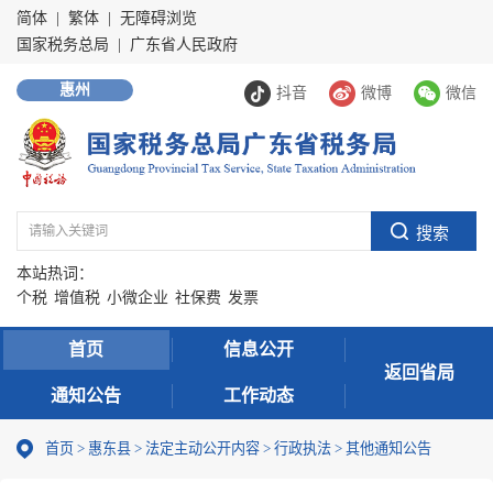
简体
|
繁体
|
无障碍浏览
国家税务总局
|
广东省人民政府
惠州
抖音
微博
微信
本站热词：
个税
增值税
小微企业
社保费
发票
首页
信息公开
返回省局
通知公告
工作动态
首页
>
惠东县
>
法定主动公开内容
>
行政执法
>
其他通知公告