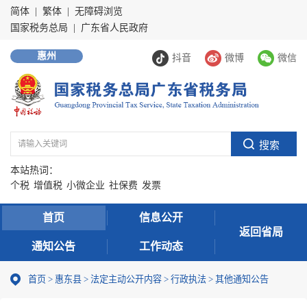
简体
|
繁体
|
无障碍浏览
国家税务总局
|
广东省人民政府
惠州
抖音
微博
微信
本站热词：
个税
增值税
小微企业
社保费
发票
首页
信息公开
返回省局
通知公告
工作动态
首页
>
惠东县
>
法定主动公开内容
>
行政执法
>
其他通知公告