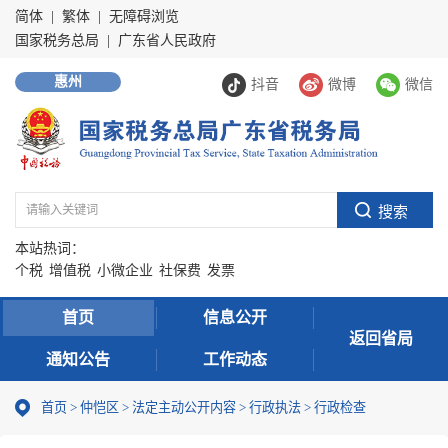
简体
|
繁体
|
无障碍浏览
国家税务总局
|
广东省人民政府
惠州
抖音
微博
微信
本站热词：
个税
增值税
小微企业
社保费
发票
首页
信息公开
返回省局
通知公告
工作动态
首页
>
仲恺区
>
法定主动公开内容
>
行政执法
>
行政检查