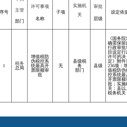
实施机
许可事项
审批
主管
序号
子项
设定
依
关
名称
层级
部门
《国务院
确需保留
行政审批
目设定行
增值税防
许可的决
伪税控系
县级税
定》附件
税务
1
统最高开
无
务
县级
236项：
总局
票限额审
部门
值税防伪
批
控系统最
开票限额
批；实施
关：县以
税务机关