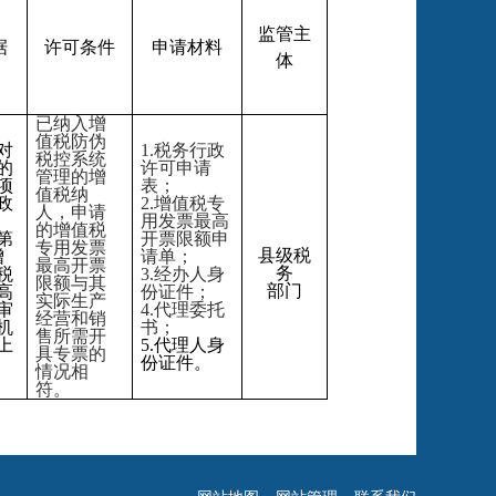
监管主
据
许可
条件
申请材料
体
已纳入增
值税防伪
对
1.税务行政
税控系统
的
许可申请
管理的增
项
表；
值税纳
政
2.增值税专
人，申请
用发票最高
的
增值税
第
开票限额申
专用发票
县级税
增
请单；
最高开票
务
税
3.经办人身
限额与其
部门
高
份证件；
实际生产
审
4.代理委托
经营和销
机
书；
售
所需开
上
5.代理人身
具专票的
份证件。
情况相
符。