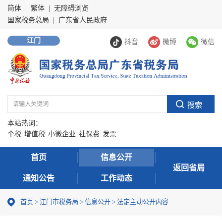
简体
|
繁体
|
无障碍浏览
国家税务总局
|
广东省人民政府
江门
抖音
微博
微信
本站热词：
个税
增值税
小微企业
社保费
发票
首页
信息公开
返回省局
通知公告
工作动态
首页
>
江门市税务局
>
信息公开
>
法定主动公开内容