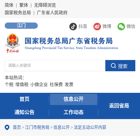
简体
|
繁体
|
无障碍浏览
国家税务总局
|
广东省人民政府
江门
抖音
微博
微信
本站热词：
个税
增值税
小微企业
社保费
发票
首页
信息公开
返回省局
通知公告
工作动态
首页
>
江门市税务局
>
信息公开
>
法定主动公开内容