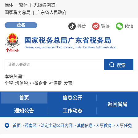
简体
|
繁体
|
无障碍浏览
国家税务总局
|
广东省人民政府
茂名
抖音
微博
微信
本站热词：
个税
增值税
小微企业
社保费
发票
首页
信息公开
返回省局
通知公告
工作动态
首页
>
茂南区
>
法定主动公开内容
>
其他信息
>
人事教育
>
人事任免