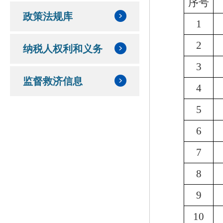
序号
政策法规库
1
2
纳税人权利和义务
3
监督救济信息
4
5
6
7
8
9
10