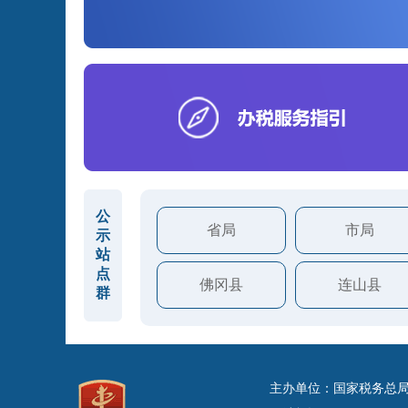
公
省局
市局
示
站
点
佛冈县
连山县
群
主办单位：国家税务总局