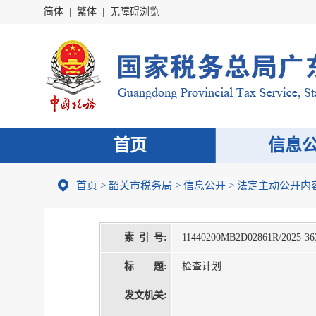
简体
|
繁体
|
无障碍浏览
首页
信息
首页
>
韶关市税务局
>
信息公开
>
法定主动公开内
索 引 号:
11440200MB2D02861R/2025-3
标 题:
检查计划
发文机关: