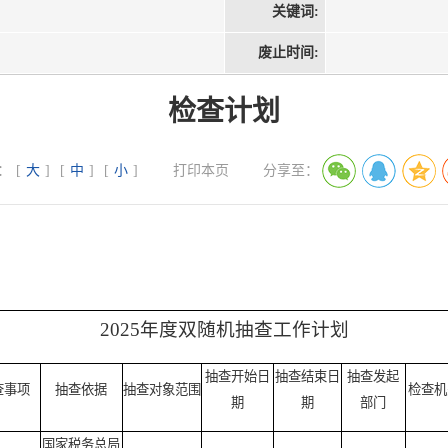
关键词:
废止时间:
检查计划
：
[
大
]
[
中
]
[
小
]
打印本页
分享至：
2025年度双随机抽查工作计划
抽查开始日
抽查结束日
抽查发起
查事项
抽查依据
抽查对象范围
检查机
期
期
部门
国家税务总局