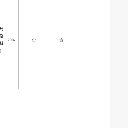
局
及
20%
否
否
域
局