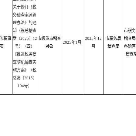
关于修订《税
务稽查案源管
理办法》的通
知（税总稽查
市税务
涉税事
发〔2025〕12
市级重点稽查
2025年12
市税务局
稽查局
2025年1月
项
号）（四）
对象
月
稽查局
各跨区
《推进税务稽
稽查
查随机抽查实
施方案》（税
总发〔2015〕
104号）