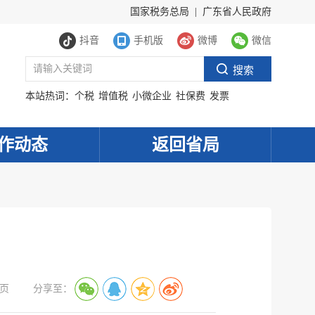
国家税务总局
|
广东省人民政府
抖音
手机版
微博
微信
本站热词：
个税
增值税
小微企业
社保费
发票
作动态
返回省局
页
分享至：