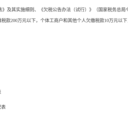
法
》及其实施细则、
《欠税公告办法（试
行）》（国家税务总局
税款200万元以下，
个体工商户和其他个人欠缴税款
10万元以下
表
况表