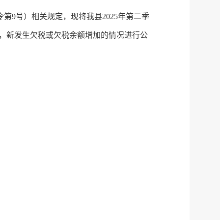
令第
9号）相关
规定，
现将我县
2025年第二季
，
新发生欠税或欠税余额增加的情况进行公