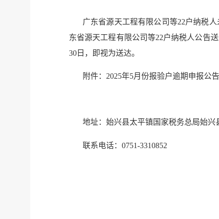
广东省源天工程有限公司等
22户纳税
东省源天工程有限公司等
22户纳税人
公告送
30日，即视为送达。
附件：
202
5
年
5
月份报验户逾期申报公
地址：始兴县太平镇国家税务总局始兴
联系电话：
0751-3310852