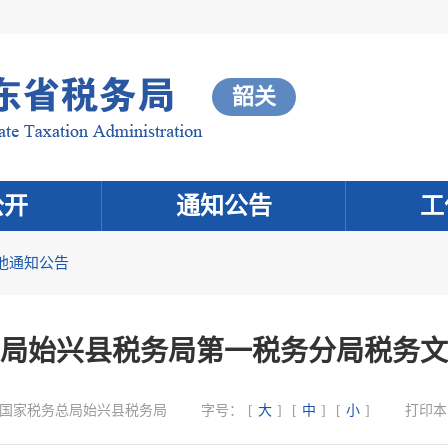
韶关
公开
通知公告
工
他通知公告
局始兴县税务局第一税务分局税务文
国家税务总局始兴县税务局
字号：
[
大
]
[
中
]
[
小
]
打印本