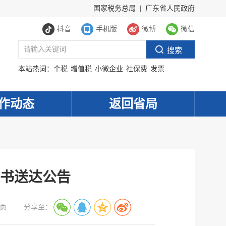
国家税务总局
|
广东省人民政府
抖音
手机版
微博
微信
本站热词：
个税
增值税
小微企业
社保费
发票
作动态
返回省局
书送达公告
页
分享至：