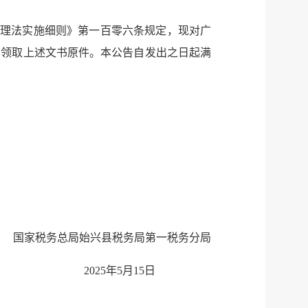
管理法实施细则》第一百零六条规定，现
对广
局领取上述文书原件。本公告自发出之日起满
国家税务总局始兴县税务局第一税务分局
202
5
年
5
月
15
日