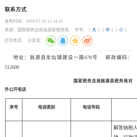
联系方式
发布时间：
2018-07-20 11:14:43
来源：
国家税务总局翁源县税务局
字号：
[
大
]
[
中
]
[
小
]
打印本页
分享至：
地址：
翁源县龙仙镇建设一路
678
号
邮政编码：
512600
国家税务总局
翁源县
税务局对
外公开电话
序号
电话类别
电话号码
解答纳税