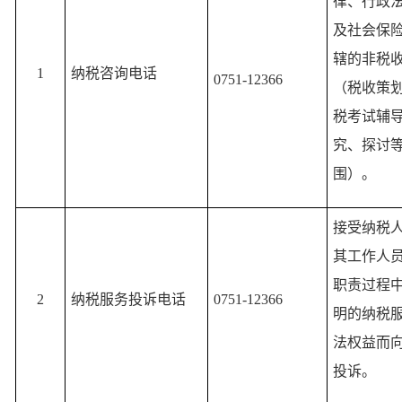
律、行政
及社会保
辖的非税
1
纳税咨询电话
0751-12366
（税收策
税考试辅
究、探讨
围）。
接受纳税
其工作人
职责过程
2
纳税服务投诉电话
0751-12366
明的纳税
法权益而
投诉。