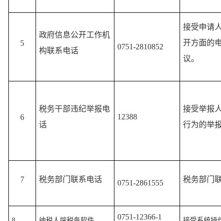
接受申请
政府信息公开工作机
开方面的
5
0751-2810852
构联系电话
议。
税务干部违纪举报电
接受举报
12388
6
话
行为的举
7
税务部门联系电话
税务部门
0751-2861555
0751-12366-1
8
纳税人端税务软件
接受系统操