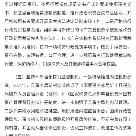
全过程记录资料，按照征管操作规范文书样式的要求使用税务文
书；建立健全和落实法制员制度，推行法治税务合议专业团队，并
严格按照有关要求开展重大执法决定法制审核工作。二是严格执行
行政处罚裁量基准。组织学习新修订的《广东省税务系统规范税务
行政处罚裁量权实施办法》，以《广东省税务系统税务行政处罚裁
量基准》为准则，在每一项税务行政处罚事项中，做到手续齐备，
资料完整，有理有据，公正合理；进一步规范税务行政处罚裁量权
行使，保护纳税人、扣缴义务人及其他涉税当事人合法权益。
（五）坚持不断强化权力监督制约。一是持续推进内控机制建
设。2021年，县税务局新制定或修订了《国家税务总局新丰县税务
局编外人员管理办法（试行）》《国家税务总局新丰县税务局国有
资产管理暂行办法》等制度，进一步加强了县税务局的内部管理。
二是抓实税收风险防控排查。用好用活内控监督平台，围绕行政管
理风险、税收执法风险和廉政风险开展风险排查，不断完善各项工
作制度，并主动从细化岗位职责、优化工作流程、改进工作方式等