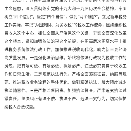
2022年，县税务局将继续深入学习习近平新时代中国特色社会
主义思想，深入贯彻落实党的十九大和十九届历次全会精神，牢固
树立“四个意识”，坚定“四个自信”，做到“两个维护”，立足新丰税务
工作实际，牢记“为国聚财、为民收税”的税收工作使命，围绕组织税
费收入这个中心，抓住全面从严治党这个关键，夯实全面深化改革
这个根本，紧扣加强依法治税这个前提，在更高层次更高水平上推
进税务系统依法行政工作，加快推进税收现代化，助力新丰县经济
高质量发展。一是强化法治思维。始终将依法行政视为税收工作的
灵魂，把有法可依、有法必依、执法必严、违法必究贯穿于税收工
作和日常生活。二是规范执法行为。严格全面落实征管、纳服等规
范，推进税收业务流程的整体优化，做到精确执法，最大限度减少
执法随意性。三是严格监督问责。加强执法督查，严肃追究执法过
错责任，坚决纠正有法不依、执法不严、违法不究行为，切实保护
纳税人合法权益。