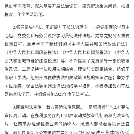
党史学习教育，深入基层开展法治调研，研究解决重大问题，推进
税收工作全面法治化。
2.领导带头学法，不断提升干部法治理念。一是党委理论学习中
心组、党委会和局务会议把学习贯彻法律法规、党章党规列入重要
议事日程。重点学习了新修订的《中华人民共和国行政处罚法》
《中华人民共和国印花税法》《中华人民共和国契税法》《中华人
民共和国城市维护建设税法》等，不断提高了党员领导干部税收法
治意识。二是坚持学法和用法相结合，理论与实践相结合，组织干
部职工学法。组织开展税收执法相关政策法规的知识讲座；举办学
习民法典、保密法等系列法律法规的学习培训；积极参加韶司在线
网络普法学习，并组织参加2021年度学法考试。
3.围绕税法宣传，着力营造法治氛围。一是积极参与“12.4”宪法
宣传周活动。在办税服务厅的LED屏滚动播放宣传标语和宪法宣传
片，让前来办理涉税费业务的纳税人、缴费人都能看得见宪法宣
·
4”国家宪法日集中宣传活
传。参加县普法办公室组织开展的“12