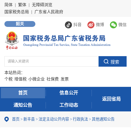
简体
|
繁体
|
无障碍浏览
国家税务总局
|
广东省人民政府
韶关
抖音
微博
微信
本站热词：
个税
增值税
小微企业
社保费
发票
首页
信息公开
返回省局
通知公告
工作动态
首页
>
新丰县
>
法定主动公开内容
>
行政执法
>
其他通知公告