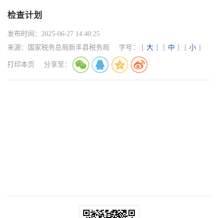
检查计划
发布时间：
2025-06-27 14:40:25
来源：
国家税务总局新丰县税务局
字号：
[
大
]
[
中
]
[
小
]
打印本页
分享至：