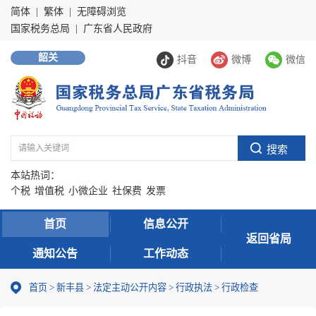
简体
|
繁体
|
无障碍浏览
国家税务总局
|
广东省人民政府
韶关
抖音
微博
微信
本站热词：
个税
增值税
小微企业
社保费
发票
首页
信息公开
返回省局
通知公告
工作动态
首页
>
新丰县
>
法定主动公开内容
>
行政执法
>
行政检查