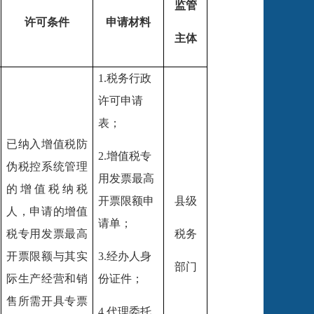
监管
许可条件
申请材料
主体
1.税务行政
许可申请
表；
已纳入增值税防
2.增值税专
伪税控系统管理
用发票最高
的增值税纳税
开票限额申
县级
人，申请的增值
请单；
税专用发票最高
税务
开票限额与其实
3.经办人身
部门
际生产经营和销
份证件；
售所需开具专票
4.代理委托