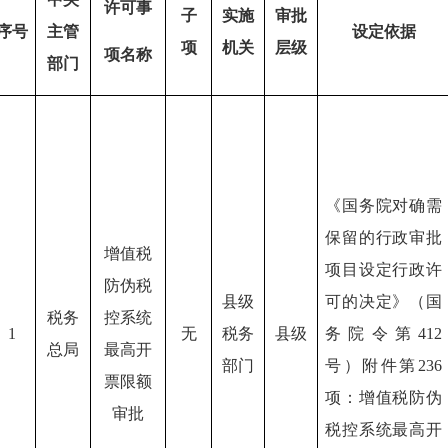
许可事
子
实施
审批
序号
主管
设定依据
项
机关
层级
项
名称
部门
《国务院对确需
保留的行政审批
增值税
项目设定行政许
防伪税
县级
可的决定》（国
税务
控系统
1
无
税务
县级
务院令第412
总局
最高开
部门
号）附件第236
票限额
项：增值税防伪
审批
税控系统最高开