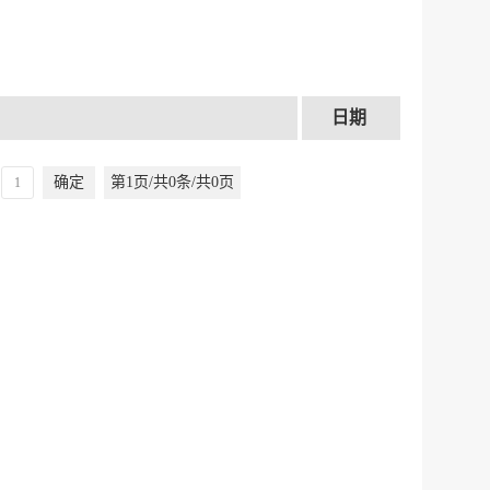
日期
确定
第1页/共0条/共0页
服务网
政务
公示
执法
税务局
电子