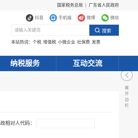
国家税务总局
|
广东省人民政府
抖音
手机端
微博
微信
本站热词：
个税
增值税
小微企业
社保费
发票
纳税服务
互动交流
展
开
边
栏
行政相对人代码：