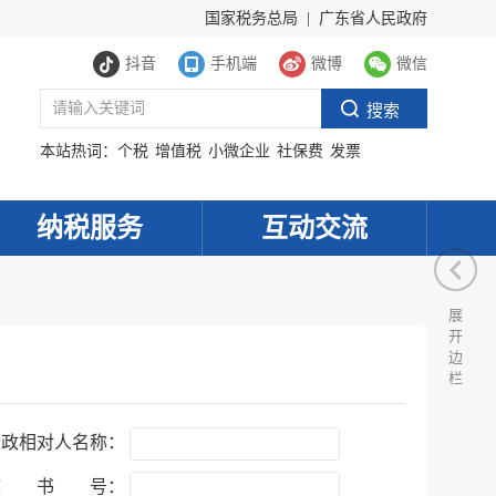
国家税务总局
|
广东省人民政府
抖音
手机端
微博
微信
本站热词：
个税
增值税
小微企业
社保费
发票
纳税服务
互动交流
展
开
边
栏
行政相对人名称：
文 书 号：