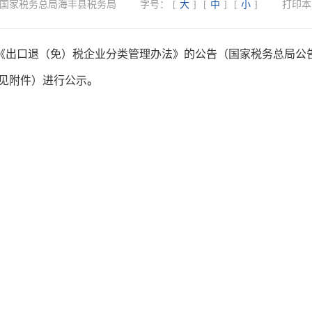
国家税务总局海丰县税务局
字号：
[
大
]
[
中
]
[
小
]
打印本
《出口退（免）税企业分类管理办法》的公告
（
国家税务总局公
见附件）进行公示
。